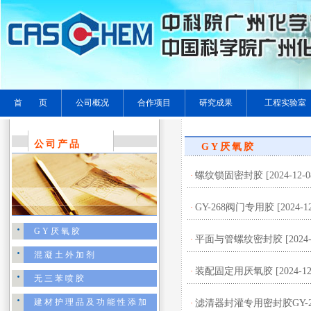
首 页
公司概况
合作项目
研究成果
工程实验室
公司产品
GY厌氧胶
螺纹锁固密封胶
[2024-12-0
·
GY-268阀门专用胶
[2024-1
·
GY厌氧胶
平面与管螺纹密封胶
[2024-
·
混凝土外加剂
装配固定用厌氧胶
[2024-12
·
无三苯喷胶
建材护理品及功能性添加
滤清器封灌专用密封胶GY-255
·