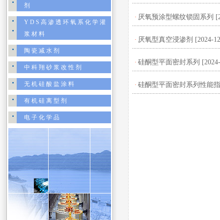
剂
厌氧预涂型螺纹锁固系列
[
·
YDS高渗透环氧系化学灌
浆材料
厌氧型真空浸渗剂
[2024-12
·
陶瓷减水剂
硅酮型平面密封系列
[2024-
·
中科翔砂浆改性剂
无机硅酸盐涂料
硅酮型平面密封系列性能
·
有机硅离型剂
电子化学品