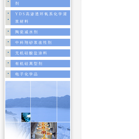
剂
YDS高渗透环氧系化学灌
浆材料
陶瓷减水剂
中科翔砂浆改性剂
无机硅酸盐涂料
有机硅离型剂
电子化学品