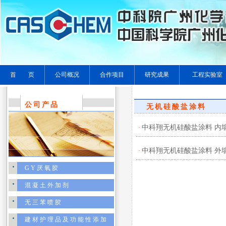
首 页
公司概况
合作项目
研究成果
工程实验室
公司产品
无机硅酸盐涂料
中科翔无机硅酸盐涂料 内
·
中科翔无机硅酸盐涂料 外
·
GY厌氧胶
混凝土外加剂
无三苯喷胶
建材护理品及功能性添加